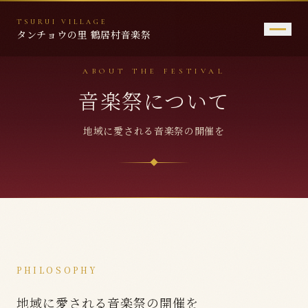
TSURUI VILLAGE
タンチョウの里 鶴居村音楽祭
ABOUT THE FESTIVAL
トップページ
音楽祭について
音楽祭について
地域に愛される音楽祭の開催を
これまでの歩み
広がる音楽の輪
鶴居村音楽祭2026
問い合わせ先
PHILOSOPHY
地域に愛される音楽祭の開催を