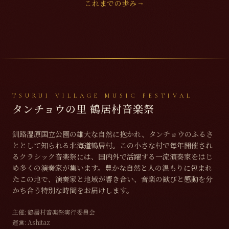
これまでの歩み
→
TSURUI VILLAGE MUSIC FESTIVAL
タンチョウの里 鶴居村音楽祭
釧路湿原国立公園の雄大な自然に抱かれ、タンチョウのふるさ
ととして知られる北海道鶴居村。この小さな村で毎年開催され
るクラシック音楽祭には、国内外で活躍する一流演奏家をはじ
め多くの演奏家が集います。豊かな自然と人の温もりに包まれ
たこの地で、演奏家と地域が響き合い、音楽の歓びと感動を分
かち合う特別な時間をお届けします。
主催:
鶴居村音楽祭実行委員会
運営:
Ashitaz