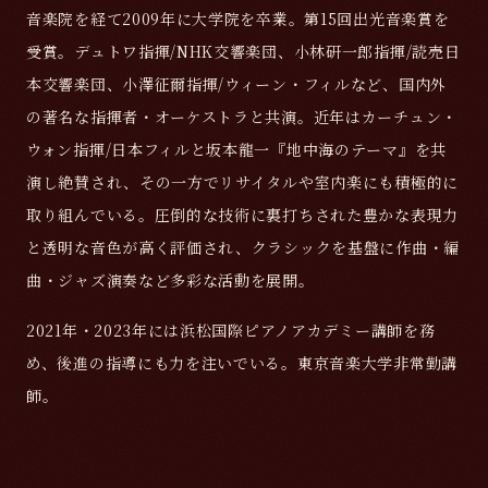
音楽院を経て2009年に大学院を卒業。第15回出光音楽賞を
受賞。デュトワ指揮/NHK交響楽団、小林研一郎指揮/読売日
本交響楽団、小澤征爾指揮/ウィーン・フィルなど、国内外
の著名な指揮者・オーケストラと共演。近年はカーチュン・
ウォン指揮/日本フィルと坂本龍一『地中海のテーマ』を共
演し絶賛され、その一方でリサイタルや室内楽にも積極的に
取り組んでいる。圧倒的な技術に裏打ちされた豊かな表現力
と透明な音色が高く評価され、クラシックを基盤に作曲・編
曲・ジャズ演奏など多彩な活動を展開。
2021年・2023年には浜松国際ピアノアカデミー講師を務
め、後進の指導にも力を注いでいる。東京音楽大学非常勤講
師。