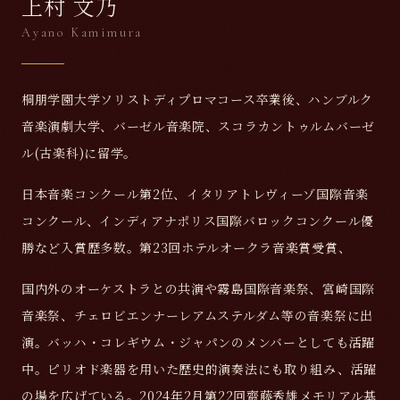
上村 文乃
Ayano Kamimura
桐朋学園大学ソリストディプロマコース卒業後、ハンブルク
音楽演劇大学、バーゼル音楽院、スコラカントゥルムバーゼ
ル(古楽科)に留学。
日本音楽コンクール第2位、イタリアトレヴィーゾ国際音楽
コンクール、インディアナポリス国際バロックコンクール優
勝など入賞歴多数。第23回ホテルオークラ音楽賞受賞、
国内外のオーケストラとの共演や霧島国際音楽祭、宮崎国際
音楽祭、チェロビエンナーレアムステルダム等の音楽祭に出
演。バッハ・コレギウム・ジャパンのメンバーとしても活躍
中。ピリオド楽器を用いた歴史的演奏法にも取り組み、活躍
の場を広げている。2024年2月第22回齋藤秀雄メモリアル基