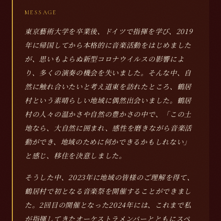
MESSAGE
東京藝術大学を卒業後、ドイツで指揮を学び、2019
年に帰国してから本格的に音楽活動をはじめました
が、思いもよらぬ新型コロナウイルスの影響によ
り、多くの演奏の機会を失いました。そんな中、自
然に触れ合いたいと考え道東を訪れたところ、鶴居
村という素晴らしい地域に偶然出会いました。鶴居
村の人々の温かさや自然の豊かさの中で、「この土
地なら、大自然に囲まれ、感性を磨きながら音楽活
動ができ、地域のために何かできるかもしれない」
と感じ、移住を決意しました。
そうした中、2023年に地域の皆様のご理解を得て、
鶴居村で初となる音楽祭を開催することができまし
た。2回目の開催となった2024年には、これまで私
が指揮してきたオーケストラメンバーとともにスペ