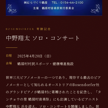
BOSENDORFER 寄贈記念
中野翔太 ソロ・コンサート
日程
2025年4月20日（日）
会場
鶴居村村民スポーツ・健康増進施設
世界三大ピアノメーカーの一つであり、現存する最古のピア
ノメーカーとして知られるオーストリアのBosendorfer社
のグランドピアノが鶴居村に寄贈されたことを記念し、「タ
ンチョウの里 鶴居村音楽祭」にも出演しているピアニスト
中野翔太 氏を迎え、ソロ・コンサートを開催しました。世