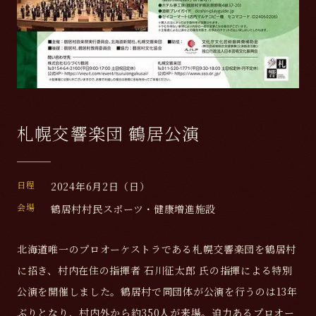
札幌交響楽団 鶴居公演
日程
2024年6月2日（日）
会場
鶴居村村民スポーツ・健康増進施設
北海道唯一のプロオーケストラである札幌交響楽団を鶴居村
に招き、村内在住の指揮者 石川征太郎 氏の指揮による特別
公演を開催しました。鶴居村で同団体が公演を行うのは13年
ぶりとなり、村内外から約350人が来場。迫力あるプロオー