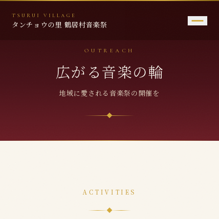
TSURUI VILLAGE
タンチョウの里 鶴居村音楽祭
OUTREACH
トップページ
広がる音楽の輪
音楽祭について
地域に愛される音楽祭の開催を
これまでの歩み
広がる音楽の輪
鶴居村音楽祭2026
問い合わせ先
ACTIVITIES