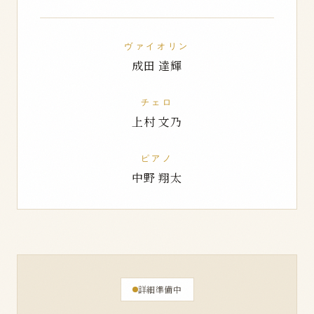
ヴァイオリン
成田 達輝
チェロ
上村 文乃
ピアノ
中野 翔太
詳細準備中