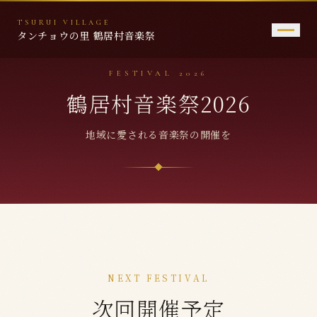
TSURUI VILLAGE
タンチョウの里 鶴居村音楽祭
FESTIVAL 2026
トップページ
鶴居村音楽祭2026
音楽祭について
地域に愛される音楽祭の開催を
これまでの歩み
広がる音楽の輪
鶴居村音楽祭2026
問い合わせ先
NEXT FESTIVAL
次回開催予定