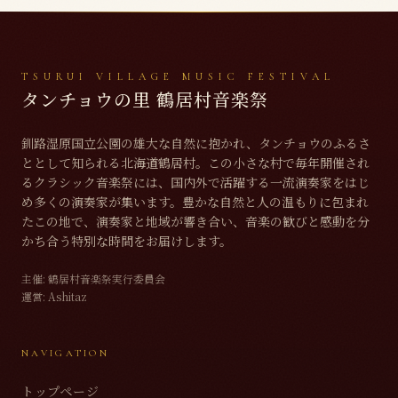
TSURUI VILLAGE MUSIC FESTIVAL
タンチョウの里 鶴居村音楽祭
釧路湿原国立公園の雄大な自然に抱かれ、タンチョウのふるさ
ととして知られる北海道鶴居村。この小さな村で毎年開催され
るクラシック音楽祭には、国内外で活躍する一流演奏家をはじ
め多くの演奏家が集います。豊かな自然と人の温もりに包まれ
たこの地で、演奏家と地域が響き合い、音楽の歓びと感動を分
かち合う特別な時間をお届けします。
主催:
鶴居村音楽祭実行委員会
運営:
Ashitaz
NAVIGATION
トップページ